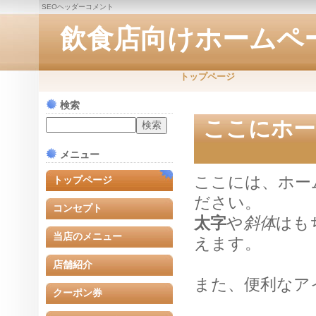
SEOヘッダーコメント
飲食店向けホームペ
トップページ
検索
ここにホー
メニュー
ここには、ホー
トップページ
ださい。
コンセプト
太字
や
斜体
はも
当店のメニュー
えます。
店舗紹介
また、便利なア
クーポン券